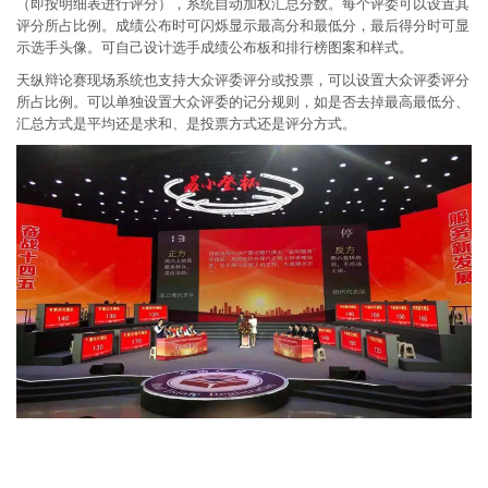
（即按明细表进行评分），系统自动加权汇总分数。每个评委可以设置其
评分所占比例。成绩公布时可闪烁显示最高分和最低分，最后得分时可显
示选手头像。可自己设计选手成绩公布板和排行榜图案和样式。
天纵辩论赛现场系统也支持大众评委评分或投票，可以设置大众评委评分
所占比例。可以单独设置大众评委的记分规则，如是否去掉最高最低分、
汇总方式是平均还是求和、是投票方式还是评分方式。