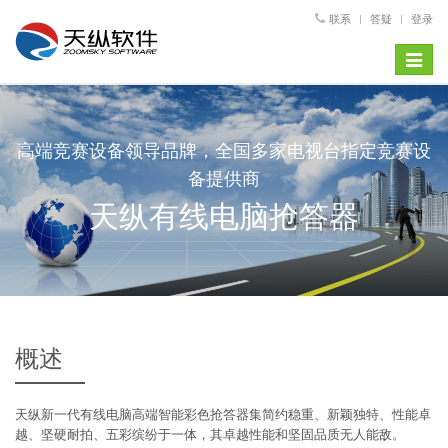
联系
答疑
登录
Toggle
navigat
高端竞赛设备领导品牌，全国多家电视台指定竞赛设
备提供商
天纵有线电脑抢答器
概述
天纵新一代有线电脑高端智能彩色抢答器集简约稳重、新颖独特、性能卓
越、坚硬耐拍、五彩缤纷于一体，其卓越性能和坚固品质无人能敌。