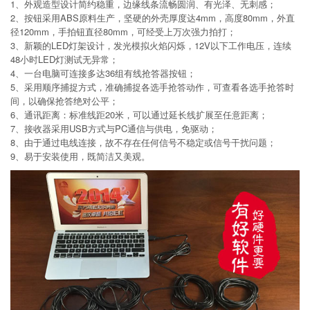
1、外观造型设计简约稳重，边缘线条流畅圆润、有光泽、无刺感；
2、按钮采用ABS原料生产，坚硬的外壳厚度达4mm，高度80mm，外直
径120mm，手拍钮直径80mm，可经受上万次强力拍打；
3、新颖的LED灯架设计，发光模拟火焰闪烁，12V以下工作电压，连续
48小时LED灯测试无异常；
4、一台电脑可连接多达36组有线抢答器按钮；
5、采用顺序捕捉方式，准确捕捉各选手抢答动作，可查看各选手抢答时
间，以确保抢答绝对公平；
6、通讯距离：标准线距20米，可以通过延长线扩展至任意距离；
7、接收器采用USB方式与PC通信与供电，免驱动；
8、由于通过电线连接，故不存在任何信号不稳定或信号干扰问题；
9、易于安装使用，既简洁又美观。