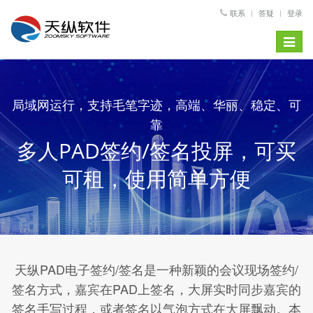
联系
答疑
登录
Toggle
navigat
局域网运行，支持毛笔字迹，高端、华丽、稳定、可
靠
多人PAD签约/签名投屏，可买
可租，使用简单方便
天纵PAD电子签约/签名是一种新颖的会议现场签约/
签名方式，嘉宾在PAD上签名，大屏实时同步嘉宾的
签名手写过程，或者签名以气泡方式在大屏飘动。本