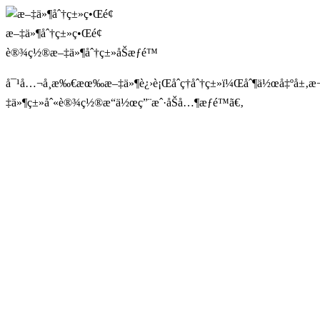
æ–‡ä»¶åˆ†ç±»ç•Œé¢
è®¾ç½®æ–‡ä»¶åˆ†ç±»åŠæƒé™
å¯¹å…¬å¸æ‰€æœ‰æ–‡ä»¶è¿›è¡Œåˆç†åˆ†ç±»ï¼Œåˆ¶ä½œå‡ºå±‚æ¬¡
‡ä»¶ç±»åˆ«è®¾ç½®æ“ä½œç”¨æˆ·åŠå…¶æƒé™ã€‚