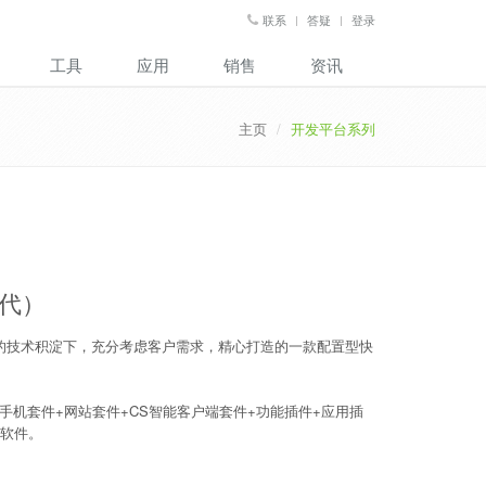
联系
答疑
登录
工具
应用
销售
资讯
主页
开发平台系列
4代）
的技术积淀下，充分考虑客户需求，精心打造的一款配置型快
手机套件+网站套件+CS智能客户端套件+功能插件+应用插
的软件。