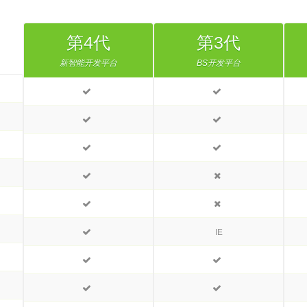
第4代
第3代
新智能开发平台
BS开发平台
IE